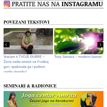
POVEZANI TEKSTOVI
Vraćam ti TVOJE ĐUBRE ~
Tony Samara – moderni šaman
Š
Žena našla smeće na Fruškoj
~
gori, spakovala ga i poštom
O
vratila vlasniku!
SEMINARI & RADIONICE