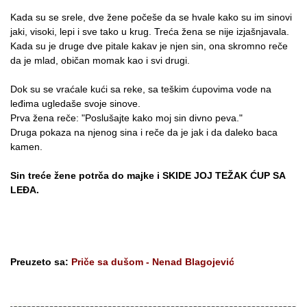
Kada su se srele, dve žene počeše da se hvale kako su im sinovi
jaki, visoki, lepi i sve tako u krug. Treća žena se nije izjašnjavala.
Kada su je druge dve pitale kakav je njen sin, ona skromno reče
da je mlad, običan momak kao i svi drugi.
Dok su se vraćale kući sa reke, sa teškim ćupovima vode na
leđima ugledaše svoje sinove.
Prva žena reče: "Poslušajte kako moj sin divno peva."
Druga pokaza na njenog sina i reče da je jak i da daleko baca
kamen.
Sin treće žene potrča do majke i SKIDE JOJ TEŽAK ĆUP SA
LEĐA.
Preuzeto sa:
Priče sa dušom - Nenad Blagojević