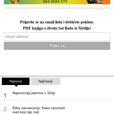
Prijavite se na email listu i dobićete poklon:
PDF knjiga o životu Sai Babe iz Širdija!
Najnoviji
Najčitaniji
Najmoćnija planina u Srbiji
Etika saosećanja: Kako razumeti
svet koji nije naš