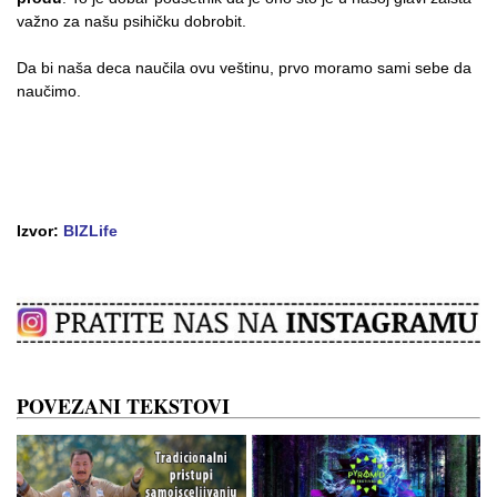
važno za našu psihičku dobrobit.
Da bi naša deca naučila ovu veštinu, prvo moramo sami sebe da
naučimo.
Izvor:
BIZLife
POVEZANI TEKSTOVI