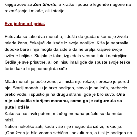
knjiga zove se
Zen Shorts
, a kratke i poučne legende nagone na
razmišljanje i mlađe, ali i starije.
Evo jedne od priča:
Putovala su tako dva monaha, i došla do grada u kome je živela
mlada žena, čekajući da izađe iz svoje nosiljke. Kiša je napravila
duboke bare i nije mogla da siđe a da ne urplja krajeve svoje
svilene haljine. Stajala je tako, izgledala veoma ljuto i nestrpljivo.
Grdila je sve prisutne, ali oni nisu imali gde da spuste svoje teške
torbe kako bi joj pomogli da siđe.
Mlađi monah je uočio ženu, ali ništa nije rekao, i prošao je pored
nje. Stariji monah ju je brzo podigao, stavio je na leđa, prebacio
preko vode, i spustio je na drugu stranu, gde je bilo suvo.
Ona
nije zahvalila starijem monahu, samo ga je odgurnula sa
puta i otišla.
Kako su nastavili putem, mlađeg monaha počele su da muče
misli.
Nakon nekoliko sati, kada više nije mogao da izdrži, rekao je:
„Ona žena je bila veoma sebična i nekulturna, a ti si je podigao na