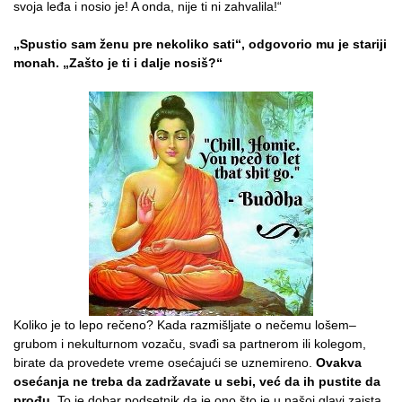
svoja leđa i nosio je! A onda, nije ti ni zahvalila!“
„Spustio sam ženu pre nekoliko sati“, odgovorio mu je stariji
monah. „Zašto je ti i dalje nosiš?“
Koliko je to lepo rečeno? Kada razmišljate o nečemu lošem–
grubom i nekulturnom vozaču, svađi sa partnerom ili kolegom,
birate da provedete vreme osećajući se uznemireno.
Ovakva
osećanja ne treba da zadržavate u sebi, već da ih pustite da
prođu
. To je dobar podsetnik da je ono što je u našoj glavi zaista