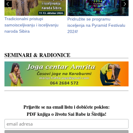
a
Tradicionalni pristupi
Pridružite se programu
4
samoisceljivanju i isceljivanju
isceljenja na Pyramid Festivalu
i
naroda Sibira
2024!
SEMINARI & RADIONICE
Prijavite se na email listu i dobićete poklon:
PDF knjiga o životu Sai Babe iz Širdija!