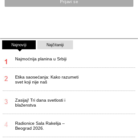
Najnoviji
Najčitaniji
Najmoćnija planina u Srbiji
Etika saosećanja: Kako razumeti
svet koji nije naš
Zasijaj! Tri dana svetlosti i
blaženstva
Radionice Sala Rakelija –
Beograd 2026.