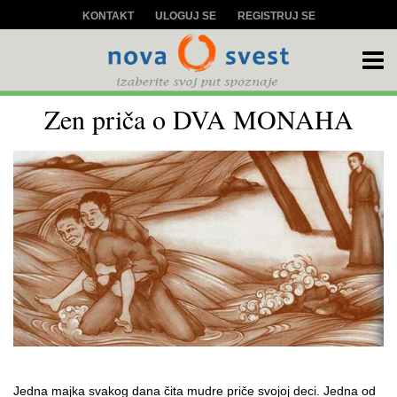
KONTAKT
ULOGUJ SE
REGISTRUJ SE
Zen priča o DVA MONAHA
Jedna majka svakog dana čita mudre priče svojoj deci. Jedna od