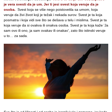
je vera svesti da je um.
Jer ti jesi svest koja veruje da je
osoba.
Svest koja se više nego poistovetila sa umom, koja
veruje da živi život koji je težak i nekada surov. Svest je ta koja
posmatra i koja vidi sve što se dešava u telu i mislima. Svest je ta
koja veruje da si ovakva ili onakva osoba. Svest je ta koja kaže 'Ja
sam ovo ili ono, ja sam ovakav ili onakav', zato što istinski veruje
u to… za sada.
Sve što je od ličnosti i od osobe je iscrpljujuće i zamorno, jer kada