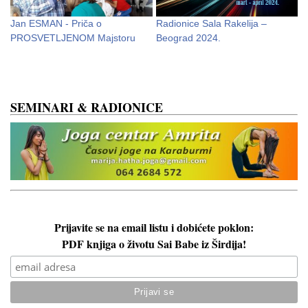
Jan ESMAN - Priča o
Radionice Sala Rakelija –
N
PROSVETLJENOM Majstoru
Beograd 2024.
p
SEMINARI & RADIONICE
Prijavite se na email listu i dobićete poklon:
PDF knjiga o životu Sai Babe iz Širdija!