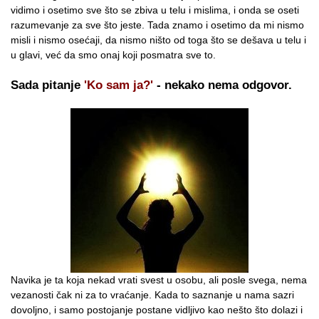
vidimo i osetimo sve što se zbiva u telu i mislima, i onda se oseti
razumevanje za sve što jeste. Tada znamo i osetimo da mi nismo
misli i nismo osećaji, da nismo ništo od toga što se dešava u telu i
u glavi, već da smo onaj koji posmatra sve to.
Sada pitanje
'Ko sam ja?'
- nekako nema odgovor.
Navika je ta koja nekad vrati svest u osobu, ali posle svega, nema
vezanosti čak ni za to vraćanje. Kada to saznanje u nama sazri
dovoljno, i samo postojanje postane vidljivo kao nešto što dolazi i