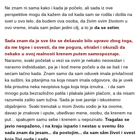
Ne znam ni sama kako i kada je počelo, ali sada iz ove
perspektive mogu da kažem da od kada sam se rodila i došla na
svet u ovo telo, da budem ova osoba, da živim ovim životom u
ovo vreme, imala sam jedan jedini cilj, a to je
da se setim
.
Sada znam da je sve što se dešavalo bilo upravo zbog toga,
da me trgne i osvesti, da me pogura, ohrabri i okuraži da
nekako u ovoj realnosti krenem putem samospoznaje.
Naravno, svaki početak u vezi sa ovim je nekako nesvestan i
naravno individualan, pa je i kod mene počelo a da se baš i ne
sećam tačno kada. Znam samo da sam oduvek imala privlačnost
ka suštini, ka pitanjima na koja nisam imala odgovore, da je uvek
bila prisutna neka neopisiva tuga koja tinja iznutra... i da sam
mnogo puta bezrazložno patila i plakala jakim plačom, a da nisam
razumela zašto sam tužna. Sada je sve jasnije i iskustveno
objašnjeno. Svaki trenutak u mom životu vodio je ka ovome,
davao je znakove i upute, ubeđivao mene, osobu, da krenem na
put... spakujem samu sebe i krenem u nepoznato.
Tragalac se
javio neopaženo, i na kraju ispario i nestao u svemu što
sada znam da jesam... da postojim... da sam sâm život i svest
koja živi ovde i sada.