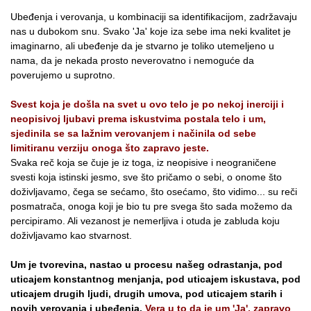
Ubeđenja i verovanja, u kombinaciji sa identifikacijom, zadržavaju
nas u dubokom snu. Svako 'Ja' koje iza sebe ima neki kvalitet je
imaginarno, ali ubeđenje da je stvarno je toliko utemeljeno u
nama, da je nekada prosto neverovatno i nemoguće da
poverujemo u suprotno.
Svest koja je došla na svet u ovo telo je po nekoj inerciji i
neopisivoj ljubavi prema iskustvima postala telo i um,
sjedinila se sa lažnim verovanjem i načinila od sebe
limitiranu verziju onoga što zapravo jeste.
Svaka reč koja se čuje je iz toga, iz neopisive i neograničene
svesti koja istinski jesmo, sve što pričamo o sebi, o onome što
doživljavamo, čega se sećamo, što osećamo, što vidimo... su reči
posmatrača, onoga koji je bio tu pre svega što sada možemo da
percipiramo. Ali vezanost je nemerljiva i otuda je zabluda koju
doživljavamo kao stvarnost.
Um je tvorevina, nastao u procesu našeg odrastanja, pod
uticajem konstantnog menjanja, pod uticajem iskustava, pod
uticajem drugih ljudi, drugih umova, pod uticajem starih i
novih verovanja i ubeđenja.
Vera u to da je um 'Ja', zapravo