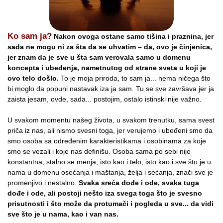
Ko sam ja?
Nakon ovoga ostane samo tišina i praznina, jer
sada ne mogu ni za šta da se uhvatim – da, ovo je činjenica,
jer znam da je sve u šta sam verovala samo u domenu
koncepta i ubeđenja, nametnutog od strane sveta u koji je
ovo telo došlo.
To je moja priroda, to sam ja... nema ničega što
bi moglo da popuni nastavak iza ja sam. Tu se sve završava jer ja
zaista jesam, ovde, sada... postojim, ostalo istinski nije važno.
U svakom momentu našeg života, u svakom trenutku, sama svest
priča iz nas, ali nismo svesni toga, jer verujemo i ubeđeni smo da
smo osoba sa određenim karakteristikama i osobinama za koje
smo se vezali i koje nas definišu. Osoba sama po sebi nije
konstantna, stalno se menja, isto kao i telo, isto kao i sve što je u
nama u domenu osećanja i maštanja, želja i sećanja, znači sve je
promenjivo i nestalno.
Svaka sreća dođe i ode, svaka tuga
dođe i ode, ali postoji nešto iza svega toga što je svesno
prisutnosti i što može da protumači i pogleda u sve... da vidi
sve što je u nama, kao i van nas.