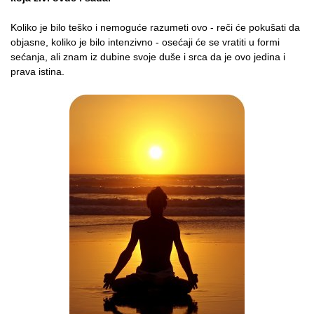
Koliko je bilo teško i nemoguće razumeti ovo - reči će pokušati da
objasne, koliko je bilo intenzivno - osećaji će se vratiti u formi
sećanja, ali znam iz dubine svoje duše i srca da je ovo jedina i
prava istina.