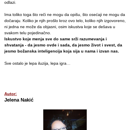
odlazi.
Ima toliko toga što reči ne mogu da opišu, što osećaji ne mogu da
dočaraju. Koliko je njih prošlo kroz ovo telo, koliko njih izgovoreno,
ni jedna ne može da objasni, osim iskustva koje se dešava u
svakom telu pojedinačno.
Iskustvo koje menja sve do same srži razumevanja i
shvatanja - da jesmo ovde i sada, da jesmo život i svest, da
jesmo božanska inteligencija koja sija u nama i izvan nas.
Sve ostalo je lepa iluzija, lepa igra…
Autor:
Jelena Nakić