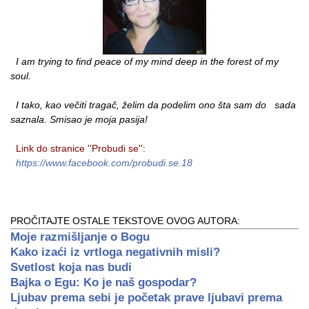
I am trying to find peace of my mind deep in the forest of my
soul.
I tako, kao večiti tragač, želim da podelim ono šta sam do sada
saznala. Smisao je moja pasija!
Link do stranice ''Probudi se'':
https://www.facebook.com/probudi.se.18
PROČITAJTE OSTALE TEKSTOVE OVOG AUTORA:
Moje razmišljanje o Bogu
Kako izaći iz vrtloga negativnih misli?
Svetlost koja nas budi
Bajka o Egu: Ko je naš gospodar?
Ljubav prema sebi je početak prave ljubavi prema