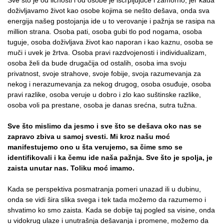
doživljavamo život kao osobe kojima se nešto dešava, onda sva
energija našeg postojanja ide u to verovanje i pažnja se rasipa na
million strana. Osoba pati, osoba gubi tlo pod nogama, osoba
tuguje, osoba doživljava život kao naporan i kao kaznu, osoba se
muči i uvek je žrtva. Osoba pravi razdvojenosti i individualizam,
osoba želi da bude drugačija od ostalih, osoba ima svoju
privatnost, svoje strahove, svoje fobije, svoja razumevanja za
nekog i nerazumevanja za nekog drugog, osoba osuđuje, osoba
pravi razlike, osoba veruje u dobro i zlo kao suštinske razlike,
osoba voli pa prestane, osoba je danas srećna, sutra tužna.
Sve što mislimo da jesmo i sve što se dešava oko nas se
zapravo zbiva u samoj svesti. Mi kroz našu moć
manifestujemo ono u šta verujemo, sa čime smo se
identifikovali i ka čemu ide naša pažnja. Sve što je spolja, je
zaista unutar nas. Toliku moć imamo.
Kada se perspektiva posmatranja pomeri unazad ili u dubinu,
onda se vidi šira slika svega i tek tada možemo da razumemo i
shvatimo ko smo zaista. Kada se dobije taj pogled sa visine, onda
u vidokrug ulaze i unutrašnja dešavanja i promene, možemo da