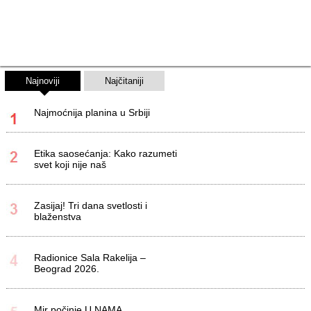
Najnoviji
Najčitaniji
Najmoćnija planina u Srbiji
Etika saosećanja: Kako razumeti
svet koji nije naš
Zasijaj! Tri dana svetlosti i
blaženstva
Radionice Sala Rakelija –
Beograd 2026.
Mir počinje U NAMA