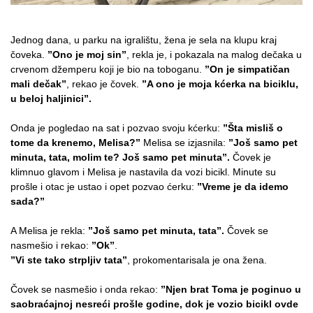
Jednog dana, u parku na igralištu, žena je sela na klupu kraj
čoveka.
”Ono je moj sin”
, rekla je, i pokazala na malog dečaka u
crvenom džemperu koji je bio na toboganu.
”On je simpatičan
mali dečak”
, rekao je čovek.
”A ono je moja kćerka na biciklu,
u beloj haljinici”.
Onda je pogledao na sat i pozvao svoju kćerku:
”Šta misliš o
tome da krenemo, Melisa?”
Melisa se izjasnila:
”Još samo pet
minuta, tata, molim te? Još samo pet minuta”.
Čovek je
klimnuo glavom i Melisa je nastavila da vozi bicikl. Minute su
prošle i otac je ustao i opet pozvao ćerku:
”Vreme je da idemo
sada?”
A Melisa je rekla:
”Još samo pet minuta, tata”.
Čovek se
nasmešio i rekao:
”Ok”
.
”Vi ste tako strpljiv tata”
, prokomentarisala je ona žena.
Čovek se nasmešio i onda rekao:
”Njen brat Toma je poginuo u
saobraćajnoj nesreći prošle godine, dok je vozio bicikl ovde