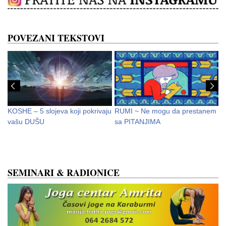
POVEZANI TEKSTOVI
KOSHE – 5 slojeva koji pokrivaju
RUMI ~ Ne mogu da prestanem
B
vašu DUŠU
sa PITANJIMA
SEMINARI & RADIONICE