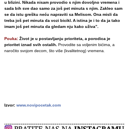
u blizini. Nikada nisam provodio
s njim
dovoljno vremena i
sada bih sve dao samo za još pet minuta s njim. Zakleo sam
se da istu grešku
neću
napraviti sa Melisom. Ona misli da
treba još pet minuta da vozi bicikl. A istina je i to da ja tako
imam još pet minuta da gledam nju kako uživa”.
Pouka:
Život je u postavljanju prioriteta, a porodica je
prioritet iznad svih ostalih.
Provodite sa voljenim bićima, a
naročito svojom decom, što više (kvalitetnog) vremena.
Izvor:
www.novipocetak.com