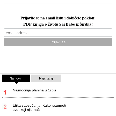
Prijavite se na email listu i dobićete poklon:
PDF knjiga o životu Sai Babe iz Širdija!
Najnoviji
Najčitaniji
Najmoćnija planina u Srbiji
Etika saosećanja: Kako razumeti
svet koji nije naš