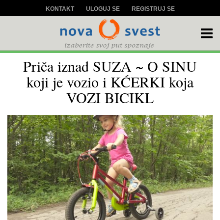
KONTAKT
ULOGUJ SE
REGISTRUJ SE
Priča iznad SUZA ~ O SINU
koji je vozio i KĆERKI koja
VOZI BICIKL